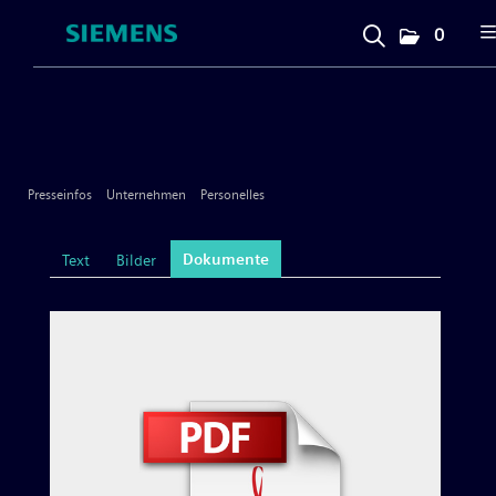
0
Presseinfos
Unternehmen
Presseinfos
Unternehmen
Personelles
Allgemeines & Marke
Dokumente
Text
Bilder
Messen
Personelles
Großgeräte