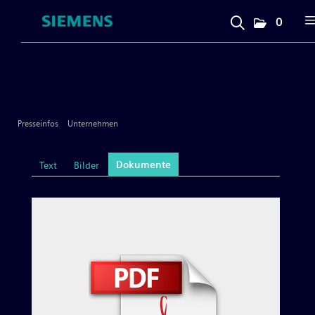
0
Presseinfos
Unternehmen
Presseinfos
Unternehmen
Allgemeines & Marke
Dokumente
Text
Bilder
Messen
Personelles
Großgeräte