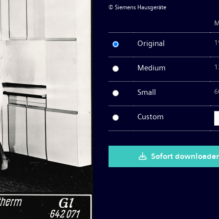
© Siemens Hausgeräte
M
Original
1
Medium
1
Small
6
Custom
Sofort downloade