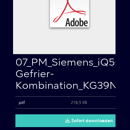
Waschen & Trocknen
Kleingeräte
Bilder zum Download
07_PM_Siemens_iQ500
Kontakt
Gefrier-
Kombination_KG39NAI
.pdf
218,5 KB
Sofort downloaden