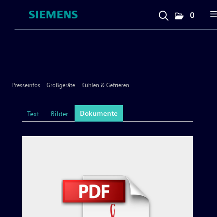
0
Presseinfos
Unternehmen
Presseinfos
Großgeräte
Kühlen & Gefrieren
Großgeräte
Dokumente
Text
Bilder
Geschirrspülen
Kochen & Backen
Kühlen & Gefrieren