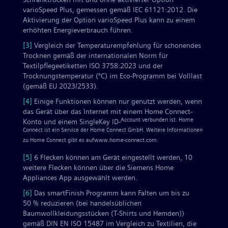
varioSpeed Plus, gemessen gemäß IEC 61121:2012. Die
Aktivierung der Option varioSpeed Plus kann zu einem
erhöhten Energieverbrauch führen.
[3]
Vergleich der Temperaturempfehlung für schonendes
Trocknen gemäß der internationalen Norm für
Textilpflegeetiketten ISO 3758:2023 und der
Trocknungstemperatur (°C) im Eco-Programm bei Volllast
(gemäß EU 2023/2533).
[4]
Einige Funktionen können nur genutzt werden, wenn
das Gerät über das Internet mit einem Home Connect-
Account verbunden ist. Home
Konto und einem SingleKey ID-
Connect ist ein Service der Home Connect GmbH. Weitere Informationen
zu Home Connect gibt es aufwww.home-connect.com.
[5]
6 Flecken können am Gerät eingestellt werden, 10
weitere Flecken können über die Siemens Home
Appliances App ausgewählt werden.
[6]
Das smartFinish Programm kann Falten um bis zu
50 % reduzieren (bei handelsüblichen
Baumwollkleidungsstücken (T-Shirts und Hemden))
gemäß DIN EN ISO 15487 im Vergleich zu Textilien, die