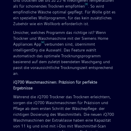
und trocknen bei bis zu 25 % niedrigeren Temperaturen
[3]
als für schonendes Trocknen empfohlen
. So wird
empfindliche Wäsche optimal gepflegt. Für Wolle gibt es
ein spezielles Wollprogramm, für das kein zusätzliches
Zubehör wie ein Wollkorb erforderlich ist.
Unsicher, welches Programm das richtige ist? Wenn
Trockner und Waschmaschine mit der Siemens Home
[4]
Appliances App
verbunden sind, übernimmt
intelligentDry die Auswahl. Das Feature wählt
automatisch das optimale Trocknungsprogramm
basierend auf dem zuletzt beendeten Waschgang und
passt die voraussichtliche Trocknungszeit entsprechend
an.
iQ700 Waschmaschinen: Präzision für perfekte
Ergebnisse
Während die iQ700 Trockner das Trocknen erleichtern,
sorgen die iQ700 Waschmaschinen für Präzision und
Pflege ab dem ersten Schritt der Wäschepflege: der
richtigen Dosierung des Waschmittels. Die neuen iQ700
Waschmaschinen der Extraklasse haben eine Kapazität
von 11 kg und sind mit i-Dos mit Waschmittel-Scan