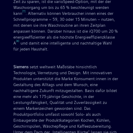
Zeit zu sparen, ist die varioSpeed-Option, mit der der
Waschvorgang um bis zu 65 % beschleunigt werden
[7]
kann
. Alternativ können Verbraucher:innen eines der
Schnellprogramme – 59, 30 oder 15 Minuten – nutzen,
mit denen sie ihre Waschroutine an ihren Zeitplan
anpassen können. Darüber hinaus ist die iQ700 um 20 %
energieeffizienter als die höchste Energieeffizienzklasse
[8]
A
und damit eine intelligente und nachhaltige Wahl
für jeden Haushalt.
Siemens
setzt weltweit Maßstäbe hinsichtlich
Technologie, Vernetzung und Design. Mit innovativen
Produkten unterstützt die Marke Konsument:innen in der
Gestaltung des Alltags und dem Wunsch, eine
nachhaltigere Zukunft mitzugestalten. Basis dafür bildet
eine mehr als 175-jährige Geschichte, in der
Leistungsfähigkeit, Qualität und Zuverlässigkeit zu
einem Markenzeichen geworden sind. Das
Produktportfolio umfasst sowohl Solo- als auch
Einbaugeräte der Produktkategorien Kochen, Kühlen,
Geschirrspülen, Wäschepflege und Kaffeezubereitung.
Unter dem Dach der „Intelligenten Küche‟ lassen sie sich