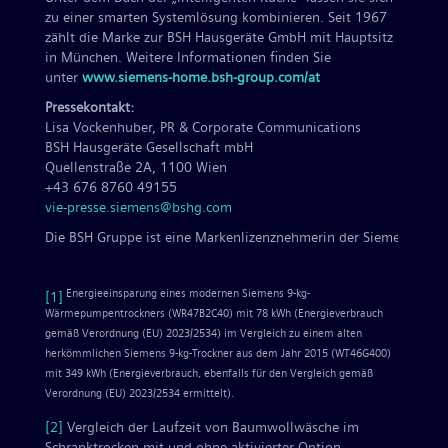
zu einer smarten Systemlösung kombinieren. Seit 1967
zählt die Marke zur BSH Hausgeräte GmbH mit Hauptsitz
in München. Weitere Informationen finden Sie
unter
www.siemens-home.bsh-group.com/at
Pressekontakt:
Lisa Vockenhuber, PR & Corporate Communications
BSH Hausgeräte Gesellschaft mbH
Quellenstraße 2A, 1100 Wien
+43 676 8760 49155
vie-presse.siemens@bshg.com
Die BSH Gruppe ist eine Markenlizenznehmerin der Siemens AG.
Energieeinsparung eines modernen Siemens 9-kg-
[1]
Wärmepumpentrockners (WR47B2C40) mit 78 kWh (Energieverbrauch
gemäß Verordnung (EU) 2023/2534) im Vergleich zu einem alten
herkömmlichen Siemens 9-kg-Trockner aus dem Jahr 2015 (WT46G400)
mit 349 kWh (Energieverbrauch, ebenfalls für den Vergleich gemäß
Verordnung (EU) 2023/2534 ermittelt).
[2]
Vergleich der Laufzeit von Baumwollwäsche im
Schranktrocken mit und ohne aktivierter Option