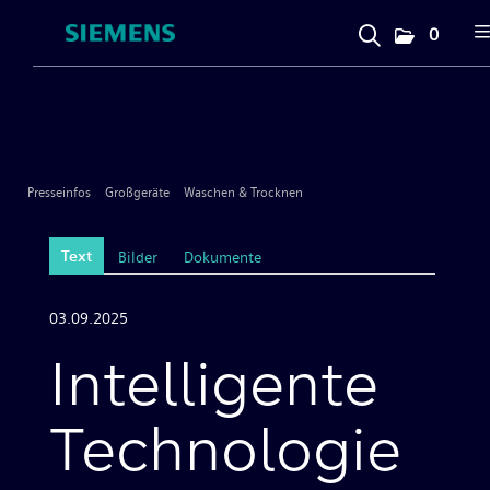
0
Presseinfos
Unternehmen
Presseinfos
Großgeräte
Waschen & Trocknen
Großgeräte
Text
Bilder
Dokumente
Geschirrspülen
03.09.2025
Intelligente
Kochen & Backen
Technologie
Kühlen & Gefrieren