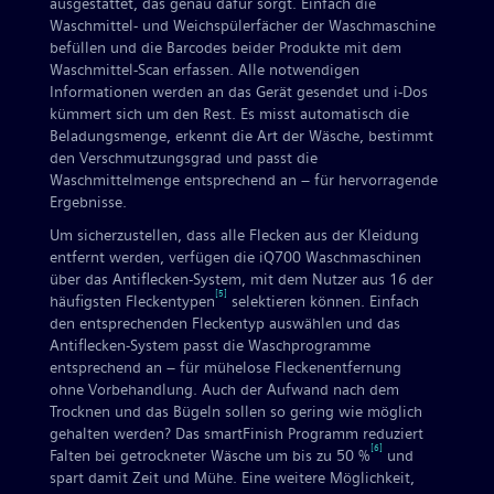
ausgestattet, das genau dafür sorgt. Einfach die
Waschmittel- und Weichspülerfächer der Waschmaschine
befüllen und die Barcodes beider Produkte mit dem
Waschmittel-Scan erfassen. Alle notwendigen
Informationen werden an das Gerät gesendet und i-Dos
kümmert sich um den Rest. Es misst automatisch die
Beladungsmenge, erkennt die Art der Wäsche, bestimmt
den Verschmutzungsgrad und passt die
Waschmittelmenge entsprechend an – für hervorragende
Ergebnisse.
Um sicherzustellen, dass alle Flecken aus der Kleidung
entfernt werden, verfügen die iQ700 Waschmaschinen
über das Antiflecken-System, mit dem Nutzer aus 16 der
[5]
häufigsten Fleckentypen
selektieren können. Einfach
den entsprechenden Fleckentyp auswählen und das
Antiflecken-System passt die Waschprogramme
entsprechend an – für mühelose Fleckenentfernung
ohne Vorbehandlung. Auch der Aufwand nach dem
Trocknen und das Bügeln sollen so gering wie möglich
gehalten werden? Das smartFinish Programm reduziert
[6]
Falten bei getrockneter Wäsche um bis zu 50 %
und
spart damit Zeit und Mühe. Eine weitere Möglichkeit,