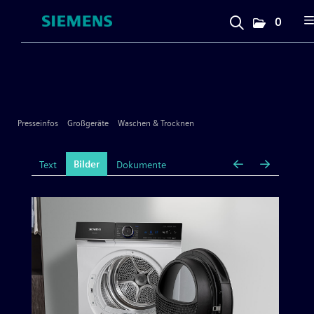
0
Presseinfos
Unternehmen
Presseinfos
Großgeräte
Waschen & Trocknen
Großgeräte
Bilder
Text
Dokumente
Geschirrspülen
Kochen & Backen
Kühlen & Gefrieren