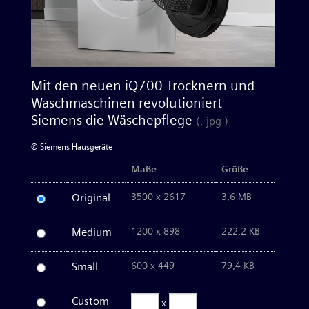
Waschen & Trocknen
Kleingeräte
Mit den neuen iQ700 Trocknern und
Waschmaschinen revolutioniert
Bilder zum Download
Siemens die Wäschepflege
(. jpg )
© Siemens Hausgeräte
Kontakt
Maße
Größe
Original
3500 x 2617
3,6 MB
Medium
1200 x 898
222,2 KB
Small
600 x 449
79,4 KB
Custom
x