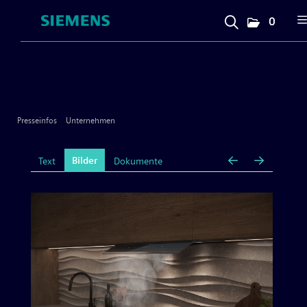
0
Presseinfos
Unternehmen
Presseinfos
Unternehmen
Allgemeines & Marke
Bilder
Text
Dokumente
Messen
Personelles
Großgeräte