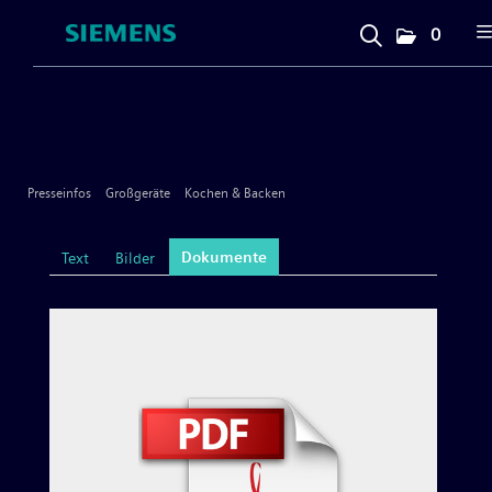
0
Presseinfos
Unternehmen
Presseinfos
Großgeräte
Kochen & Backen
Großgeräte
Dokumente
Text
Bilder
Geschirrspülen
Kochen & Backen
Kühlen & Gefrieren