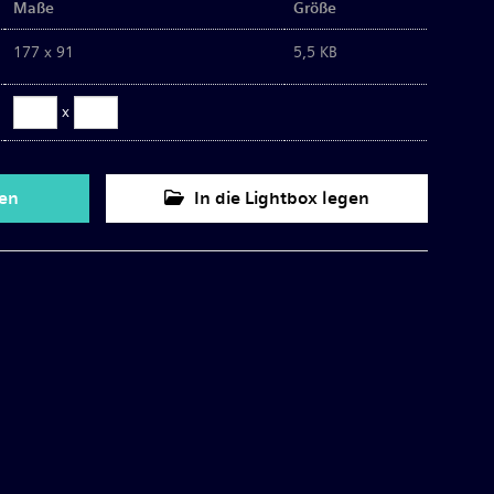
Maße
Größe
177 x 91
5,5 KB
x
den
In die Lightbox legen