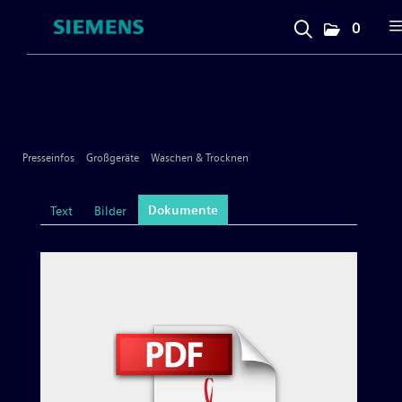
0
Presseinfos
Unternehmen
Presseinfos
Großgeräte
Waschen & Trocknen
Großgeräte
Dokumente
Text
Bilder
Geschirrspülen
Kochen & Backen
Kühlen & Gefrieren