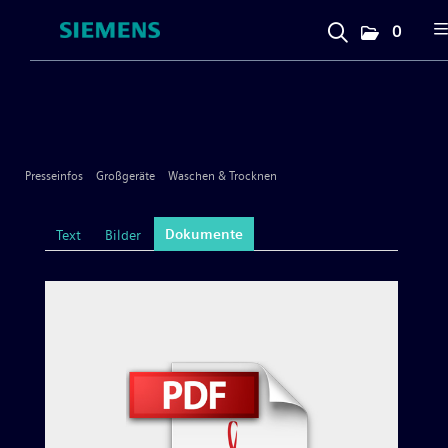
0
Presseinfos
Unternehmen
Presseinfos
Großgeräte
Waschen & Trocknen
Großgeräte
Dokumente
Text
Bilder
Geschirrspülen
Kochen & Backen
Kühlen & Gefrieren