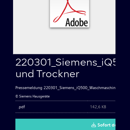
Waschen & Trocknen
Kleingeräte
Bilder zum Download
220301_Siemens_iQ50
Kontakt
und Trockner
Pressemeldung 220301_Siemens_iQ500_Waschmaschine und Tr
© Siemens Hausgeräte
.pdf
142,6 KB
Sofort downlo