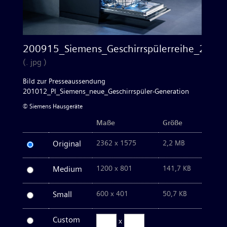
Waschen & Trocknen
200915_Siemens_Geschirrspülerreihe_2
Kleingeräte
(. jpg )
Bild zur Presseaussendung
Bilder zum Download
201012_PI_Siemens_neue_Geschirrspüler-Generation
© Siemens Hausgeräte
Kontakt
Maße
Größe
Original
2362 x 1575
2,2 MB
Medium
1200 x 801
141,7 KB
Small
600 x 401
50,7 KB
Custom
x