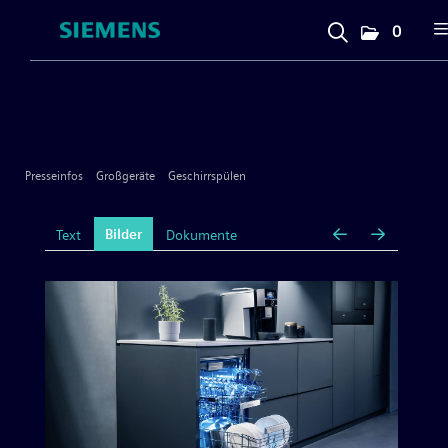
0
Presseinfos
Unternehmen
Presseinfos
Großgeräte
Geschirrspülen
Großgeräte
Bilder
Text
Dokumente
Geschirrspülen
Kochen & Backen
Kühlen & Gefrieren