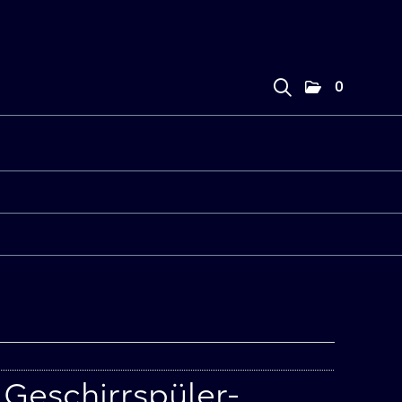
0
Geschirrspüler-