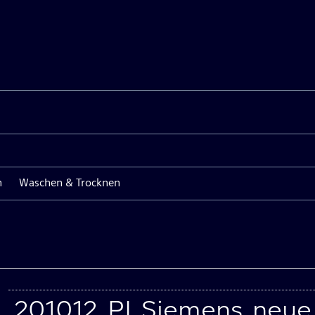
n
Waschen & Trocknen
201012_PI_Siemens_neue_