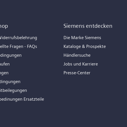
hop
Siemens entdecken
iderrufsbelehrung
Die Marke Siemens
ellte Fragen - FAQs
Kataloge & Prospekte
edingungen
Händlersuche
aufen
Jobs und Karriere
ngen
Presse-Center
dingungen
eitbeilegungen
bedinungen Ersatzteile