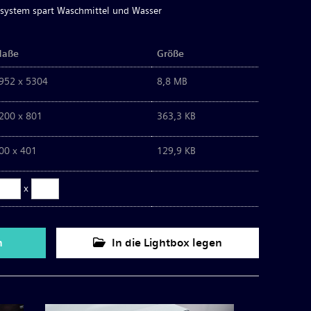
ersystem spart Waschmittel und Wasser
aße
Größe
952 x 5304
8,8 MB
200 x 801
363,3 KB
00 x 401
129,9 KB
x
n
In die Lightbox legen