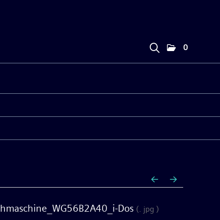
0
chmaschine_WG56B2A40_i-Dos
(. jpg )