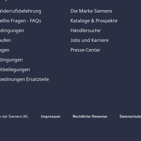
iderrufsbelehrung
Die Marke Siemens
ellte Fragen - FAQs
Kataloge & Prospekte
edingungen
Händlersuche
aufen
Jobs und Karriere
ngen
Presse-Center
dingungen
eitbeilegungen
bedinungen Ersatzteile
n der Siemens AG.
Impressum
Rechtliche Hinweise
Datenschutzr