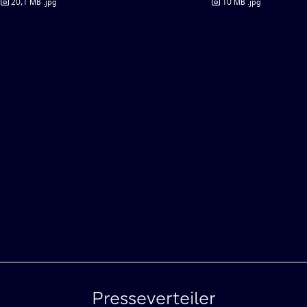
20,1 MB
.jpg
10 MB
.jpg
Presseverteiler