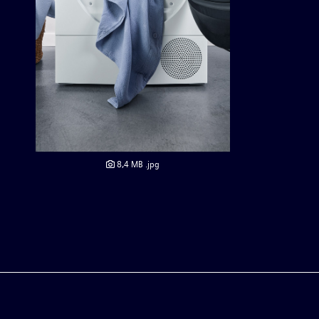
8,4 MB
.jpg