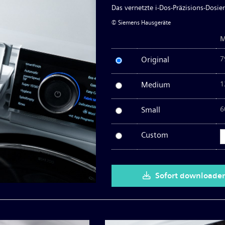
Das vernetzte i-Dos-Präzisions-Dosi
© Siemens Hausgeräte
M
Original
7
Medium
1
Small
6
Custom
Sofort downloade