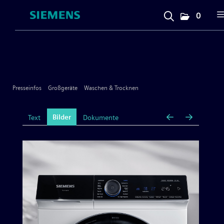
0
Presseinfos
Unternehmen
Presseinfos
Großgeräte
Waschen & Trocknen
Großgeräte
Bilder
Text
Dokumente
Geschirrspülen
Kochen & Backen
Kühlen & Gefrieren