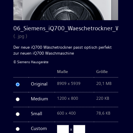
Waschen & Trocknen
06_Siemens_iQ700_Waeschetrockner_WQ4
Kleingeräte
(. jpg )
Der neue iQ700 Wäschetrockner passt optisch perfekt
Bilder zum Download
zur neuen iQ700 Waschmaschine
© Siemens Hausgeräte
Kontakt
Maße
Größe
Original
8909 x 5939
20,1 MB
Medium
1200 x 800
220 KB
Small
600 x 400
78,6 KB
Custom
x