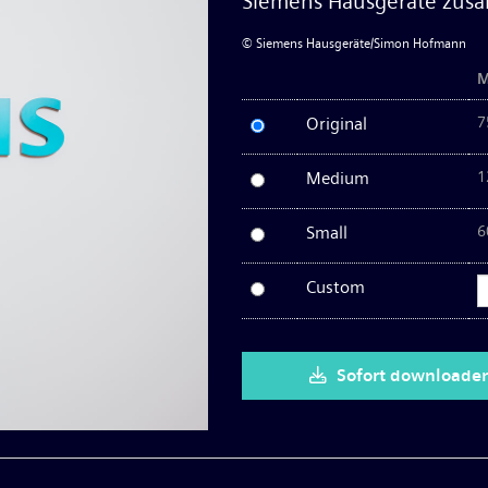
Siemens Hausgeräte zu
© Siemens Hausgeräte/Simon Hofmann
M
Original
7
Medium
1
Small
6
Custom
Sofort downloade