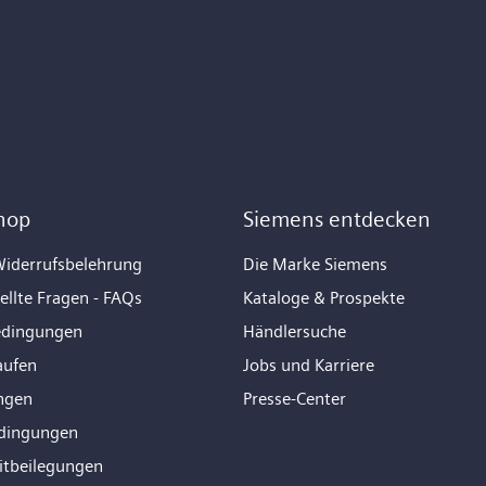
hop
Siemens entdecken
iderrufsbelehrung
Die Marke Siemens
ellte Fragen - FAQs
Kataloge & Prospekte
edingungen
Händlersuche
aufen
Jobs und Karriere
ngen
Presse-Center
dingungen
eitbeilegungen