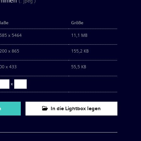
sammen
(. jpeg )
aße
Größe
585 x 5464
11,1 MB
200 x 865
155,2 KB
00 x 433
55,5 KB
x
n
In die Lightbox legen